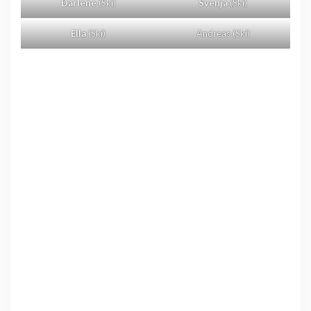
Darlene
(Ski)
Svenja
(Ski)
Ella
(Ski)
Andreas (Ski)